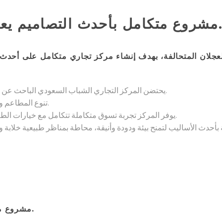
مل بأحدث التصاميم يعكس رفاهية الحياة العصرية وجودتها.
العجلان المتحالفة، بهدف إنشاء مركز تجاري متكامل على أحدث
بتصميمه على شكل حرف U، يحتضن المركز التجاري الشباب السعودي الباحث عن تجارب تسوق وتناول طعام استثنائية.
تنوع المطاعم والمقاهي يضمن لك تجربة طعام راقية تدعوك للعودة مرارًا وتكرارًا.
يوفر المركز تجربة تسوق متكاملة تتكامل مع خيارات الطعام الفريدة والتراسات الأربعة المميزة المطلة على منطقة حطين.
مشروع متكامل بأحدث التصاميم يعكس رفاهية الحياة العصرية وجودتها.