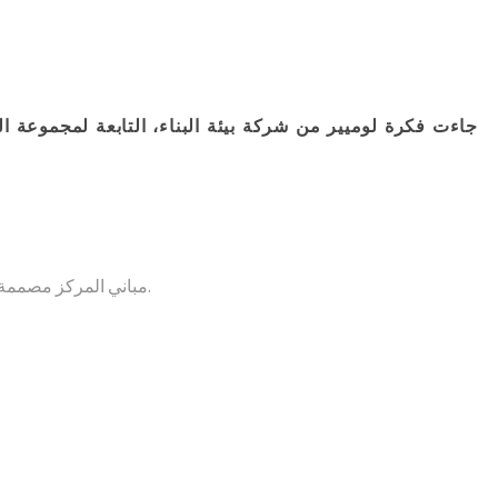
مشروع متكا
جاءت فكرة لوميير من شركة بيئة البناء، التابعة لمجموعة 
مباني المركز مصممة بأحدث الأساليب لتمنح بيئة ودودة وأنيقة، محاطة بمناظر طبيعية خلابة ومساحات واسعة لوقوف السيارات مع خدمة صف سيارات مريحة.