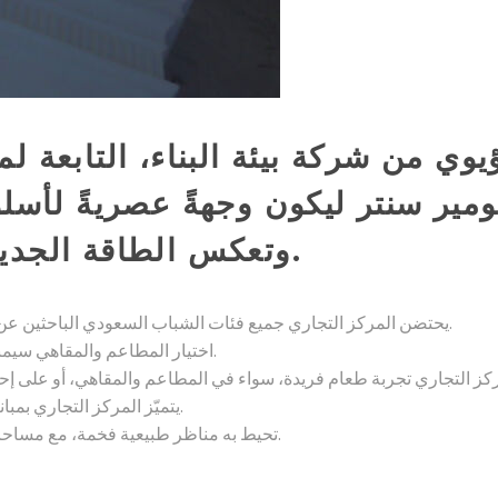
وتعكس الطاقة الجديدة للمملكة ورؤيتها الطموحة 2030.
بتصميمه المميز على شكل حرف U، يحتضن المركز التجاري جميع فئات الشباب السعودي الباحثين عن تجربة طهي فريدة من نوعها.
اختيار المطاعم والمقاهي سيمنحك تجربة طعام فاخرة وفريدة، تدعوك دائمًا للعودة مرارًا وتكرارًا.
يتميّز المركز التجاري بمبانيه الحديثة التي تجمع بين الترحيب والدفء، وتوفر بيئة ودّية وراقية.
تحيط به مناظر طبيعية فخمة، مع مساحات واسعة لمواقف السيارات مدعومة دائمًا بخدمة صف السيارات.