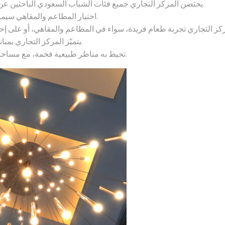
بتصميمه المميز على شكل حرف U، يحتضن المركز التجاري جميع فئات الشباب السعودي الباحثين عن تجربة طهي فريدة من نوعها.
اختيار المطاعم والمقاهي سيمنحك تجربة طعام فاخرة وفريدة، تدعوك دائمًا للعودة مرارًا وتكرارًا.
يتميّز المركز التجاري بمبانيه الحديثة التي تجمع بين الترحيب والدفء، وتوفر بيئة ودّية وراقية.
تحيط به مناظر طبيعية فخمة، مع مساحات واسعة لمواقف السيارات مدعومة دائمًا بخدمة صف السيارات.