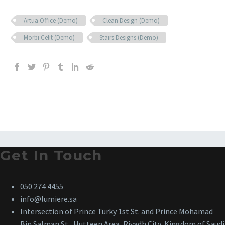
Artua Office (Demo)
Clean Design (Demo)
Morbi Celit (Demo)
Stairs Designs (Demo)
Get In Touch
050 274 4455
info@lumiere.sa
Intersection of Prince Turky 1st St. and Prince Mohamad
Bin Salman St., Hutteen Area, Riyadh City, Kingdom of Saudi